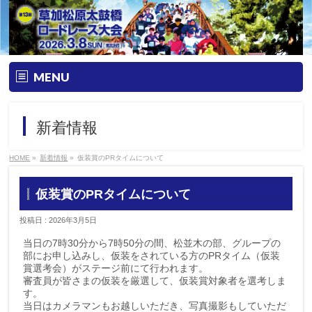
MENU
トップ
新着情報
大会要項
HOME
»
新着情報
»
仮装賞のPRタイムについて
大会の特徴
仮装賞のPRタイムについて
エントリー
投稿日 : 2026年3月5日
コース&アクセス
当日の7時30分から7時50分の間、松並木の部、グループの
部にお申し込みし、仮装をされている方のPRタイム（仮装
賞選考会）がステージ前にて行われます。
Q&A | お問い合わせ
審査員が皆さまの仮装を厳選して、仮装賞対象者を選考しま
す。
当日はカメラマンもお越しいただき、写真撮影もしていただ